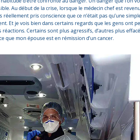
abitude d’être confronté au danger. Un danger que l’on voit
sible. Au début de la crise, lorsque le médecin chef est reven
s réellement pris conscience que ce n’était pas qu’une simple
ent. Et je vois bien dans certains regards que les gens ont p
s réactions. Certains sont plus agressifs, d’autres plus effacé
rce que mon épouse est en rémission d’un cancer.