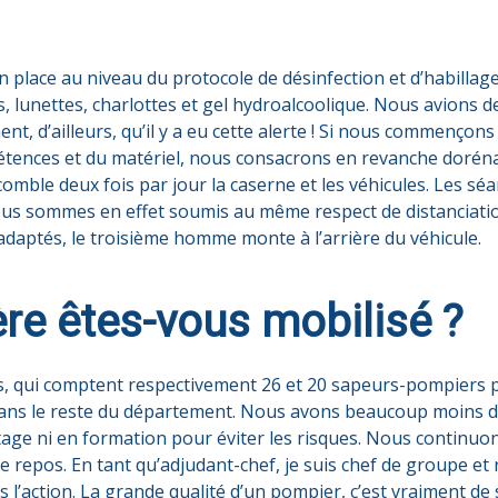
n place au niveau du protocole de désinfection et d’habilla
, lunettes, charlottes et gel hydroalcoolique. Nous avions de
, d’ailleurs, qu’il y a eu cette alerte ! Si nous commençons
mpétences et du matériel, nous consacrons en revanche doré
omble deux fois par jour la caserne et les véhicules. Les sé
us sommes en effet soumis au même respect de distanciation
aptés, le troisième homme monte à l’arrière du véhicule.
re êtes-vous mobilisé ?
s, qui comptent respectivement 26 et 20 sapeurs-pompiers p
dans le reste du département. Nous avons beaucoup moins d
age ni en formation pour éviter les risques. Nous continuons
e repos. En tant qu’adjudant-chef, je suis chef de groupe e
 l’action. La grande qualité d’un pompier, c’est vraiment de 