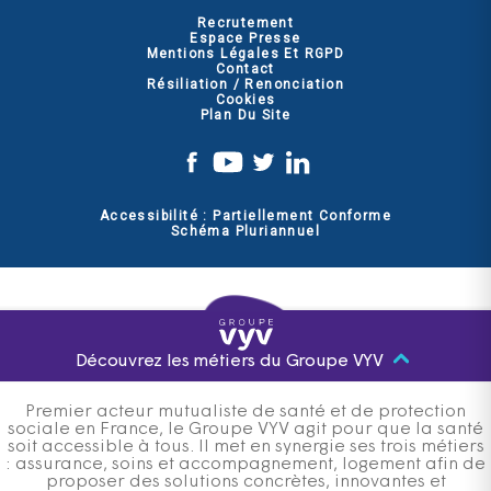
Recrutement
Espace Presse
Mentions Légales Et RGPD
Contact
Résiliation / Renonciation
Cookies
Plan Du Site
Accessibilité : Partiellement Conforme
Schéma Pluriannuel
Découvrez les métiers du Groupe VYV
Premier acteur mutualiste de santé et de protection
sociale en France, le Groupe VYV agit pour que la santé
soit accessible à tous. Il met en synergie ses trois métiers
: assurance, soins et accompagnement, logement afin de
proposer des solutions concrètes, innovantes et