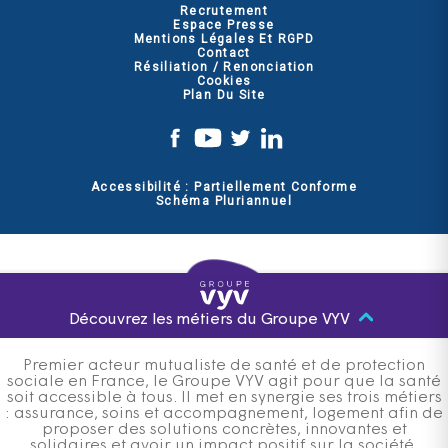
Recrutement
Espace Presse
Mentions Légales Et RGPD
Contact
Résiliation / Renonciation
Cookies
Plan Du Site
Accessibilité : Partiellement Conforme
Schéma Pluriannuel
Découvrez les métiers du Groupe VYV
Premier acteur mutualiste de santé et de protection
sociale en France, le Groupe VYV agit pour que la santé
soit accessible à tous. Il met en synergie ses trois métiers
: assurance, soins et accompagnement, logement afin de
proposer des solutions concrètes, innovantes et
solidaires et avoir un impact positif sur la société.