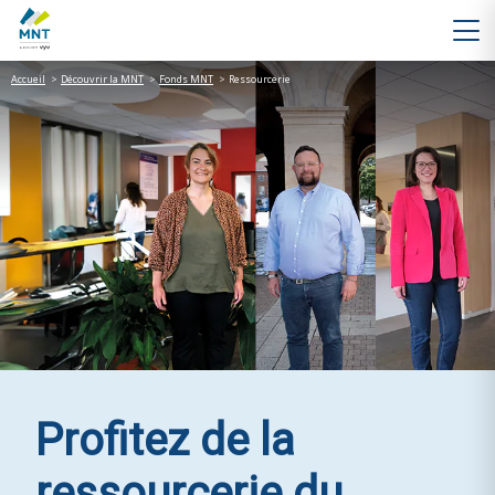
Accueil
>
Découvrir la MNT
>
Fonds MNT
>
Ressourcerie
Profitez de la
ressourcerie du