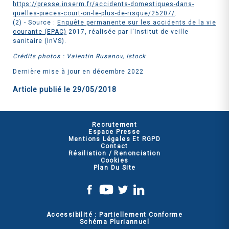
https://presse.inserm.fr/accidents-domestiques-dans-
quelles-pieces-court-on-le-plus-de-risque/25207/
.
(2) - Source :
Enquête permanente sur les accidents de la vie
courante (EPAC)
2017, réalisée par l'Institut de veille
sanitaire (InVS).
Crédits photos : Valentin Rusanov, Istock
Dernière mise à jour en décembre 2022
Article publié le
29/05/2018
Recrutement
Espace Presse
Mentions Légales Et RGPD
Contact
Résiliation / Renonciation
Cookies
Plan Du Site
Accessibilité : Partiellement Conforme
Schéma Pluriannuel