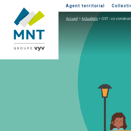
Agent territorial
Collecti
Accueil
>
Actualités
>
OST : co-construi