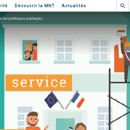
vité
Découvrir la MNT
Actualités
re les politiques publiques