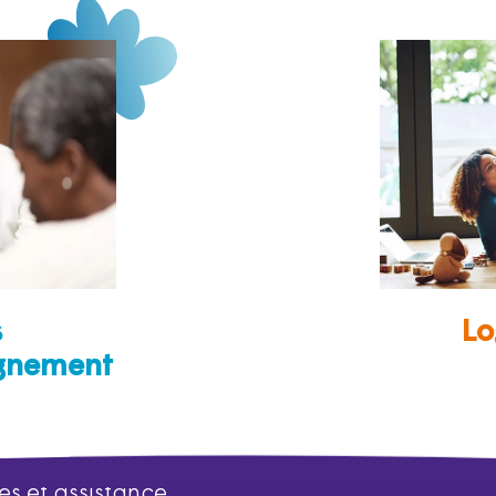
s
Lo
gnement
es et assistance