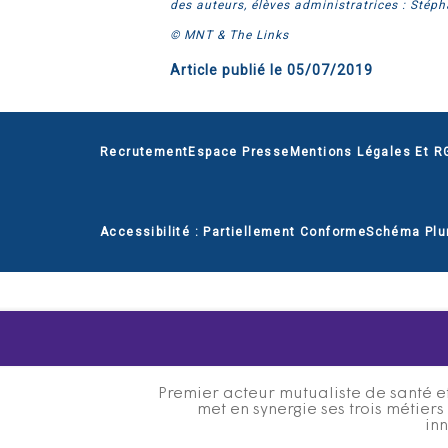
des auteurs, élèves administratrices : Stép
© MNT & The Links
Article publié le
05/07/2019
Recrutement
Espace Presse
Mentions Légales Et R
Accessibilité : Partiellement Conforme
Schéma Plu
Premier acteur mutualiste de santé et
met en synergie ses trois métier
inn