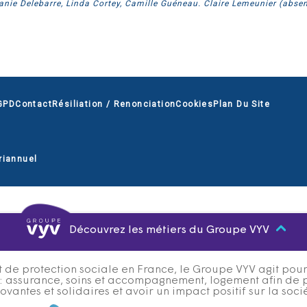
hanie Delebarre, Linda Cortey, Camille Guéneau. Claire Lemeunier (absen
GPD
Contact
Résiliation / Renonciation
Cookies
Plan Du Site
riannuel
Découvrez les métiers du Groupe VYV
 de protection sociale en France, le Groupe VYV agit pour q
s : assurance, soins et accompagnement, logement afin de 
ovantes et solidaires et avoir un impact positif sur la soci