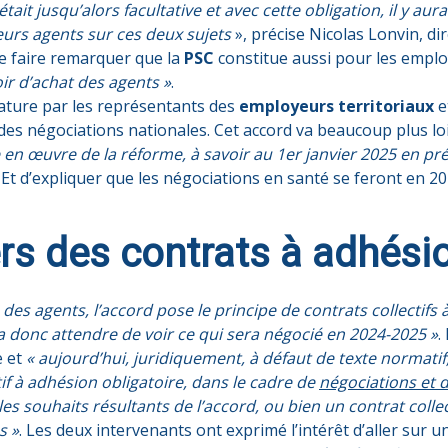
était jusqu’alors facultative et avec cette obligation, il y au
urs agents sur ces deux sujets
», précise Nicolas Lonvin, di
 de faire remarquer que la
PSC
constitue aussi pour les empl
oir d’achat des agents »
.
nature par les représentants des
employeurs territoriaux
e
uite des négociations nationales. Cet accord va beaucoup plus 
e en œuvre de la réforme, à savoir au 1er janvier 2025 en pr
. Et d’expliquer que les négociations en santé se feront en 2
rs des contrats à adhésio
e des agents, l’accord pose le principe de contrats collectif
dra donc attendre de voir ce qui sera négocié en 2024-2025 »
.
e et
« aujourd’hui, juridiquement, à défaut de texte normatif, 
if à adhésion obligatoire, dans le cadre de
négociations et d
 les souhaits résultants de l’accord, ou bien un contrat collec
s »
. Les deux intervenants ont exprimé l’intérêt d’aller sur u