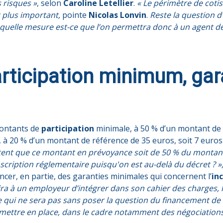
 risques »
, selon
Caroline Letellier
.
« Le périmètre de cotis
t plus important,
pointe
Nicolas Lonvin
.
Reste la question d
 quelle mesure est-ce que l’on permettra donc à un agent d
rticipation minimum, gar
montants de
participation
minimale, à 50 % d’un montant de 
 à 20 % d’un montant de référence de 35 euros, soit 7 eur
tent que ce montant en prévoyance soit de 50 % du montant 
anscription réglementaire puisqu'on est au-delà du décret ? »
ncer, en partie, des garanties minimales qui concernent l’
in
ira à un employeur d’intégrer dans son cahier des charges, lo
 qui ne sera pas sans poser la question du financement de c
 à mettre en place, dans le cadre notamment des
négociations