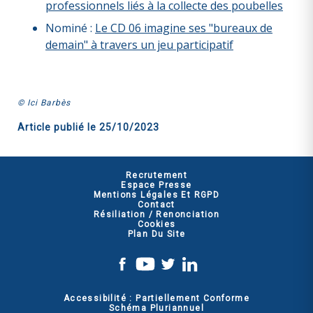
professionnels liés à la collecte des poubelles
Nominé :
Le CD 06 imagine ses "bureaux de
demain" à travers un jeu participatif
© Ici Barbès
Article publié le
25/10/2023
Recrutement
Espace Presse
Mentions Légales Et RGPD
Contact
Résiliation / Renonciation
Cookies
Plan Du Site
Accessibilité : Partiellement Conforme
Schéma Pluriannuel