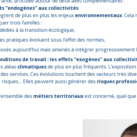
urante, articulée autour de deux axes complémentaires :
fets “endogènes” aux collectivités
ègrent de plus en plus les enjeux
environnementaux
. Cela
er trois familles :
dédiés à la transition écologique,
les pratiques évoluent sous l’effet des normes,
posés aujourd’hui mais amenés à intégrer progressivement l
conditions de travail : les effets “exogènes” aux collectivi
es aléas
climatiques
de plus en plus fréquents. L’exposition 
n des services. Ces évolutions touchent des secteurs très diver
s risques… Elles peuvent aussi générer des
risques professi
l’ensemble des
métiers territoriaux
est concerné, quel que 