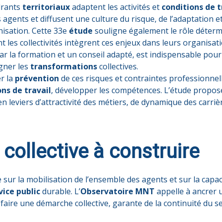
drants
territoriaux
adaptent les activités et
conditions de t
agents et diffusent une culture du risque, de l’adaptation et 
isation. Cette 33e
étude
souligne également le rôle déter
 les collectivités intègrent ces enjeux dans leurs organisati
 la formation et un conseil adapté, est indispensable pour 
gner les
transformations
collectives.
r la
prévention
de ces risques et contraintes professionnel
ons de travail
, développer les compétences. L’étude propose
n leviers d’attractivité des métiers, de dynamique des carrièr
ollective à construire
 sur la mobilisation de l’ensemble des agents et sur la capaci
vice public
durable. L’
Observatoire MNT
appelle à ancrer u
n faire une démarche collective, garante de la continuité du 