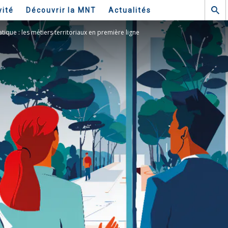
vité
Découvrir la MNT
Actualités
ique : les métiers territoriaux en première ligne