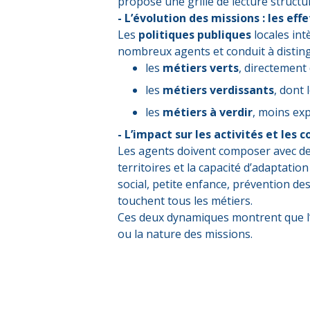
propose une grille de lecture struct
- L’évolution des missions : les ef
Les
politiques publiques
locales int
nombreux agents et conduit à distingu
les
métiers verts
, directement 
les
métiers verdissants
, dont 
les
métiers à verdir
, moins ex
- L’impact sur les activités et les 
Les agents doivent composer avec d
territoires et la capacité d’adaptatio
social, petite enfance, prévention de
touchent tous les métiers.
Ces deux dynamiques montrent que 
ou la nature des missions.