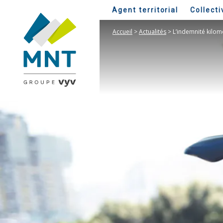
Agent territorial
Collecti
Accueil
>
Actualités
>
L’indemnité kilom