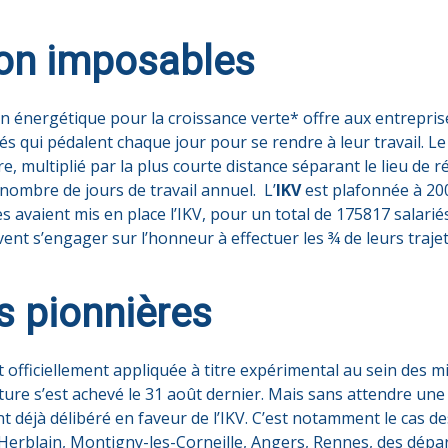
on imposables
ion énergétique pour la croissance verte* offre aux entreprise
iés qui pédalent chaque jour pour se rendre à leur travail. 
e, multiplié par la plus courte distance séparant le lieu de 
le nombre de jours de travail annuel. L’
IKV
est plafonnée à 20
es avaient mis en place l’IKV, pour un total de 175817 salar
ivent s’engager sur l’honneur à effectuer les ¾ de leurs trajet
és pionnières
st officiellement appliquée à titre expérimental au sein des
re s’est achevé le 31 août dernier. Mais sans attendre une é
 ont déjà délibéré en faveur de l’IKV. C’est notamment le cas
Herblain, Montigny-les-Corneille, Angers, Rennes, des départ