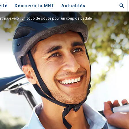
vité
Découvrir la MNT
Actualités
étrique vélo : un coup de pouce pour un coup de pédale !