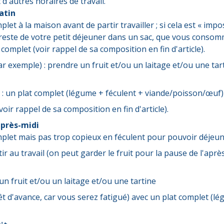
'autres horaires de travail.
atin
let à la maison avant de partir travailler ; si cela est « imp
reste de votre petit déjeuner dans un sac, que vous consom
complet (voir rappel de sa composition en fin d'article).
r exemple) : prendre un fruit et/ou un laitage et/ou une tarti
e
: un plat complet (légume + féculent + viande/poisson/œuf) 
voir rappel de sa composition en fin d'article).
'après-midi
plet
mais pas trop copieux en féculent pour pouvoir déjeune
r au travail (on peut garder le fruit pour la pause de l'après
un fruit et/ou un laitage et/ou une tartine
êt d'avance, car vous serez fatigué) avec un plat complet (l