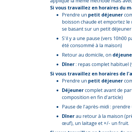
applique la même méthode mais avec d
Si vous travaillez en horaires du m
Prendre un
petit déjeuner
comp
boisson chaude et emportez le 
se basant sur un petit déjeuner 
S'il y a une pause (vers 10h00 pa
été consommé à la maison)
Retour au domicile, on
déjeun
Dîner
: repas complet habituel (
Si vous travaillez en horaires de l
Prendre un
petit déjeuner
com
Déjeuner
complet avant de parti
composition en fin d'article)
Pause de l'après-midi : prendre 
Dîner
au retour à la maison (pr
œuf), un laitage et +/- un fruit.