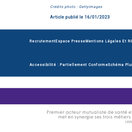
Crédits photo : GettyImages
Article publié le
16/01/2023
Recrutement
Espace Presse
Mentions Légales Et R
Accessibilité : Partiellement Conforme
Schéma Plu
Premier acteur mutualiste de santé et
met en synergie ses trois métier
inn