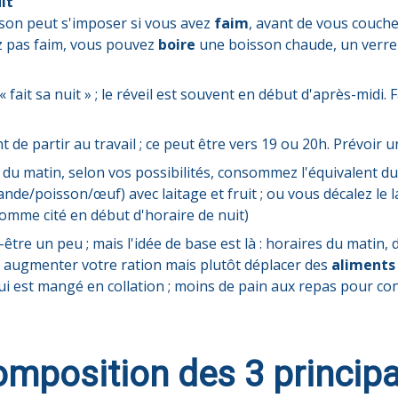
it
ison peut s'imposer si vous avez
faim
, avant de vous couche
ez pas faim, vous pouvez
boire
une boisson chaude, un verre d
« fait sa nuit » ; le réveil est souvent en début d'après-midi.
t de partir au travail ; ce peut être vers 19 ou 20h. Prévoir 
s du matin, selon vos possibilités, consommez l'équivalent d
nde/poisson/œuf) avec laitage et fruit ; ou vous décalez le la
comme cité en début d'horaire de nuit)
être un peu ; mais l'idée de base est là : horaires du matin, d
as augmenter votre ration mais plutôt déplacer des
aliment
i est mangé en collation ; moins de pain aux repas pour c
omposition des 3 princip