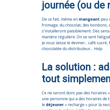
journée (ou de n
De ce fait, même en
mangeant
peu 
fromage, du chocolat, des bonbons, d
s'installeront paisiblement. Des sen
manière régulière. On se sent fatigué
je vous laisse le deviner... café sucr
chocolatée du distributeur...
Help
.
La solution : ad
tout simplemen
Ce ne seront donc pas des horaires «
une personne qui a des horaires de tra
le
déjeuner
« recharge » pour la seco