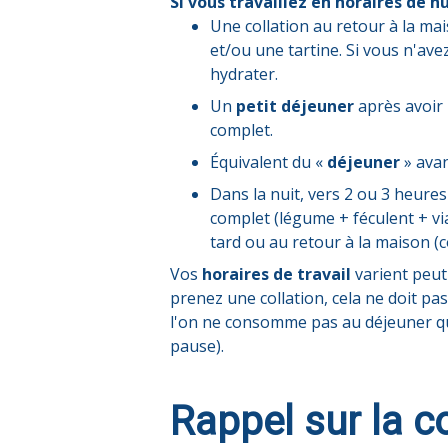
Si vous travaillez en horaires de nu
Une collation au retour à la ma
et/ou une tartine. Si vous n'av
hydrater.
Un
petit déjeuner
après avoir 
complet.
Équivalent du «
déjeuner
» avan
Dans la nuit, vers 2 ou 3 heure
complet (légume + féculent + via
tard ou au retour à la maison (
Vos
horaires de travail
varient peut-
prenez une collation, cela ne doit p
l'on ne consomme pas au déjeuner qu
pause).
Rappel sur la c