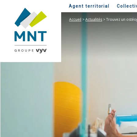
Agent territorial
Collecti
Accueil
>
Actualités
>
Trouvez un ostéop