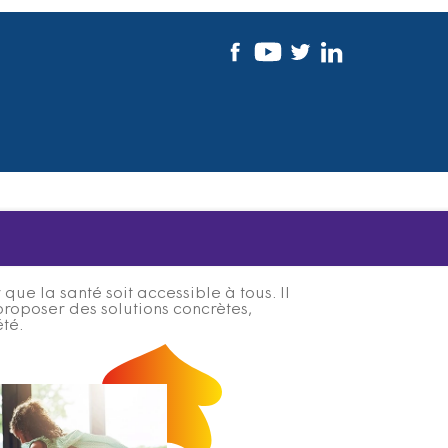
ue la santé soit accessible à tous. Il
proposer des solutions concrètes,
été.