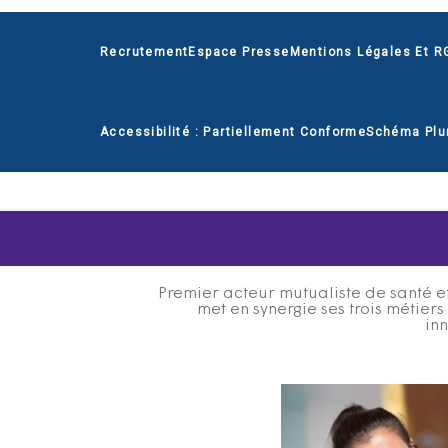
Recrutement
Espace Presse
Mentions Légales Et R
Accessibilité : Partiellement Conforme
Schéma Plu
Premier acteur mutualiste de santé et
met en synergie ses trois métier
inn