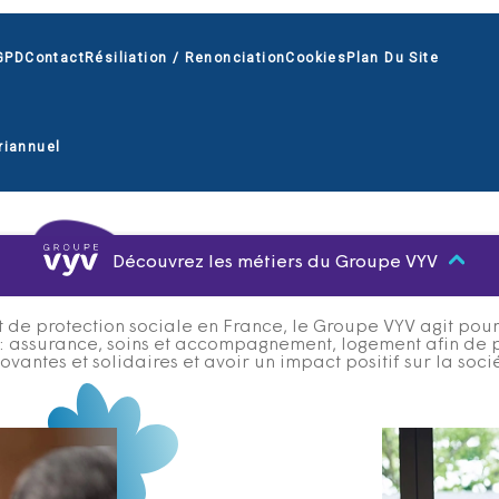
GPD
Contact
Résiliation / Renonciation
Cookies
Plan Du Site
riannuel
Découvrez les métiers du Groupe VYV
 de protection sociale en France, le Groupe VYV agit pour q
s : assurance, soins et accompagnement, logement afin de 
ovantes et solidaires et avoir un impact positif sur la soci