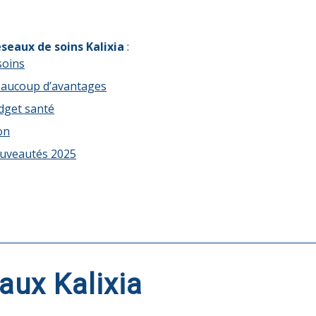
éseaux de soins Kalixia
:
soins
beaucoup d’avantages
udget santé
on
nouveautés 2025
aux Kalixia