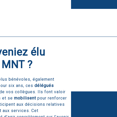
veniez élu
a MNT ?
lus bénévoles, également
pour six ans, ces
délégués
e vos collègues. Ils font valoir
s et se
mobilisent
pour renforcer
rticipent aux décisions relatives
t aux services. Cet
t d’agir concrètement sur l’avenir