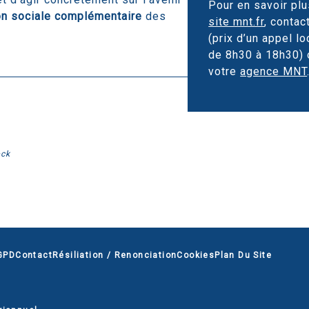
Pour en savoir plu
on sociale complémentaire
des
site mnt.fr
, contac
(prix d’un appel lo
de 8h30 à 18h30)
votre
agence MNT
ock
GPD
Contact
Résiliation / Renonciation
Cookies
Plan Du Site