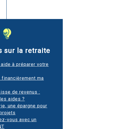
 sur la retraite
aide à préparer votre
r financièrement ma
aisse de revenus :
les aides ?
vie, une épargne pour
projets
ez-vous avec un
NT