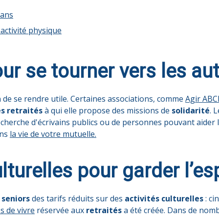
 ans
 activité physique
ur se tourner vers les au
n de se rendre utile. Certaines associations, comme
Agir AB
es
retraités
à qui elle propose des missions de
solidarité
. 
echerche d'écrivains publics ou de personnes pouvant aider l
ans
la vie de votre mutuelle.
lturelles pour garder l’esp
x
seniors
des tarifs réduits sur des
activités culturelles
: ci
s de vivre
réservée aux
retraités
a été créée. Dans de nombr