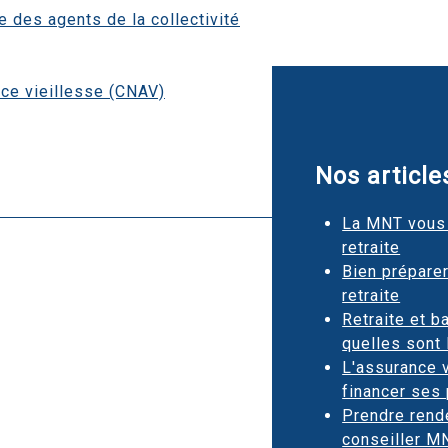
e des agents de la collectivité
nce vieillesse (CNAV)
Nos articles
La MNT vous 
retraite
Bien prépare
retraite
Retraite et b
quelles sont 
L'assurance 
financer ses 
Prendre rend
conseiller M