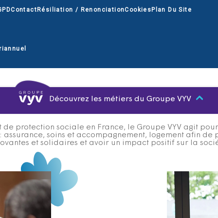
GPD
Contact
Résiliation / Renonciation
Cookies
Plan Du Site
riannuel
Découvrez les métiers du Groupe VYV
 de protection sociale en France, le Groupe VYV agit pour q
s : assurance, soins et accompagnement, logement afin de 
ovantes et solidaires et avoir un impact positif sur la soci