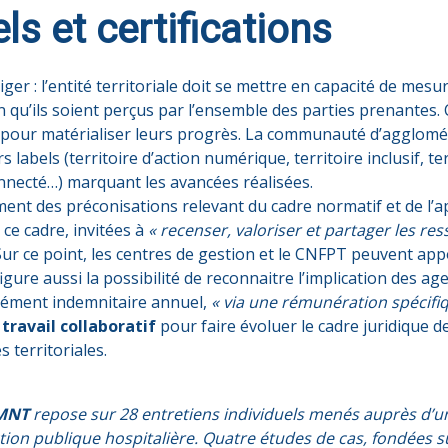
ls et certifications
r : l’entité territoriale doit se mettre en capacité de mesu
 qu’ils soient perçus par l’ensemble des parties prenantes. C
pour matérialiser leurs progrès. La communauté d’agglomé
s labels (territoire d’action numérique, territoire inclusif, t
connecté…) marquant les avancées réalisées.
nt des préconisations relevant du cadre normatif et de l’a
 ce cadre, invitées à
« recenser, valoriser et partager les re
 Sur ce point, les centres de gestion et le CNFPT peuvent app
igure aussi la possibilité de reconnaitre l’implication des 
plément indemnitaire annuel,
« via une rémunération spécifiqu
travail collaboratif
pour faire évoluer le cadre juridique de
s territoriales.
 MNT
repose sur 28 entretiens individuels menés auprès d’un
nction publique hospitalière. Quatre études de cas, fondées s