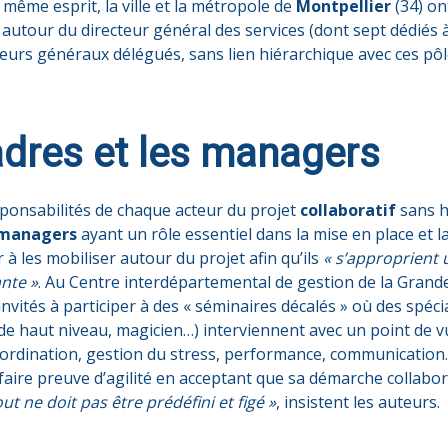
e même esprit, la ville et la métropole de
Montpellier
(34) on
 autour du directeur général des services (dont sept dédiés 
rs généraux délégués, sans lien hiérarchique avec ces pôles, 
adres et les managers
 responsabilités de chaque acteur du projet
collaboratif
sans hé
managers
ayant un rôle essentiel dans la mise en place et l
ler à les mobiliser autour du projet afin qu’ils
« s’approprient
nte »
. Au Centre interdépartemental de gestion de la Grande
invités à participer à des « séminaires décalés » où des spéc
if de haut niveau, magicien…) interviennent avec un point de v
coordination, gestion du stress, performance, communication
 à faire preuve d’agilité en acceptant que sa démarche collab
out ne doit pas être prédéfini et figé »
, insistent les auteurs.