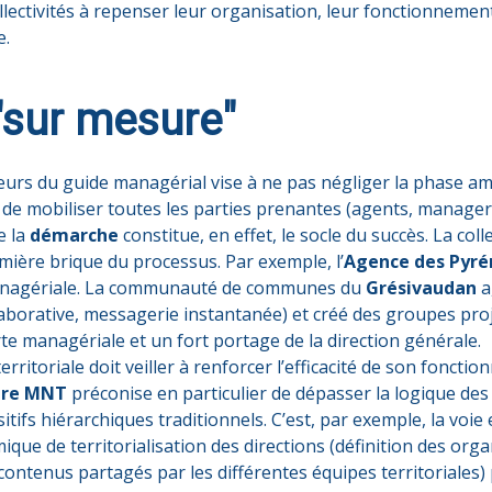
llectivités à repenser leur organisation, leur fonctionnement 
e.
sur mesure"
eurs du guide managérial vise à ne pas négliger la phase a
de mobiliser toutes les parties prenantes (agents, managers
e la
démarche
constitue, en effet, le socle du succès. La coll
ière brique du processus. Par exemple, l’
Agence des Pyré
anagériale. La communauté de communes du
Grésivaudan
a
aborative, messagerie instantanée) et créé des groupes projet
rte managériale et un fort portage de la direction générale.
rritoriale doit veiller à renforcer l’efficacité de son fonct
ire MNT
préconise en particulier de dépasser la logique des
itifs hiérarchiques traditionnels. C’est, par exemple, la vo
ique de territorialisation des directions (définition des or
ontenus partagés par les différentes équipes territoriales) 