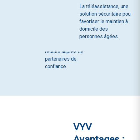
Un programme
La téléassistance, une
offrant un large
solution sécuritaire pour
choix d’activités
favoriser le maintien à
culturelles,
domicile des
sportives, et de
personnes âgées.
loisirs à tarifs
réduits auprès de
partenaires de
confiance.
VYV
Avantages :