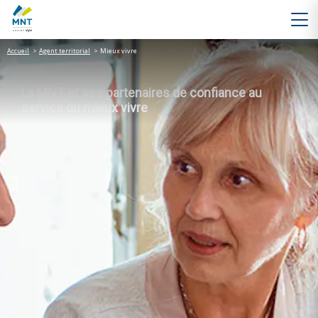
Accueil
>
Agent territorial
>
Mieux vivre
La MNT et ses partenaires de confiance au
service du mieux vivre