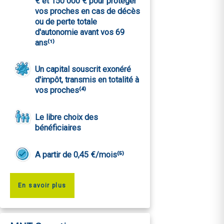
€ et 150 000 € pour protéger
vos proches en cas de décès
ou de perte totale
d'autonomie avant vos 69
ans⁽¹⁾
Un capital souscrit exonéré
d'impôt, transmis en totalité à
vos proches⁽⁴⁾
Le libre choix des
bénéficiaires
A partir de 0,45 €/mois⁽⁵⁾
En savoir plus