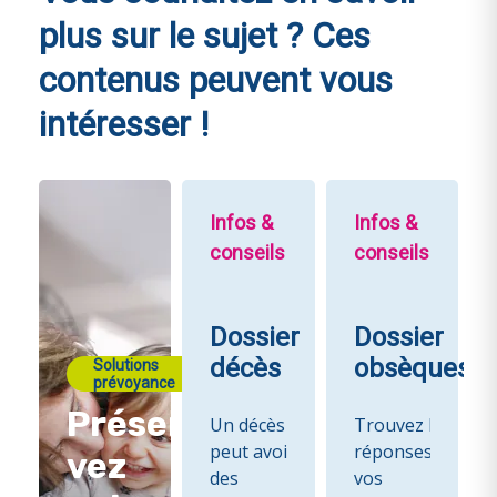
plus sur le sujet ?
Ces
contenus peuvent vous
intéresser !
Infos &
Infos &
conseils
conseils
Dossier
Dossier
décès
obsèques
Solutions
prévoyance
Préser
Un décès
Trouvez les
peut avoir
réponses à
vez
des
vos