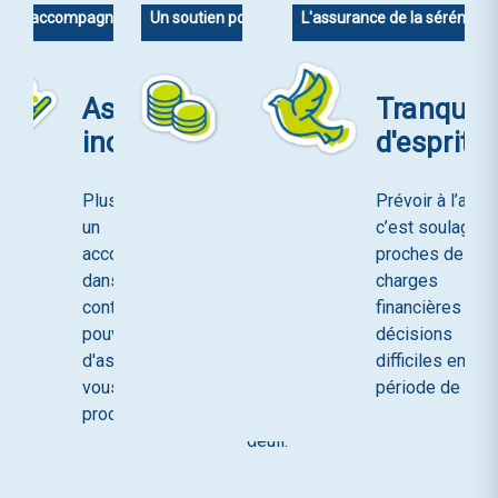
Un accompagnement dédié
Un soutien pour vos proches
L'assurance de la sérénité
Assistances
Soutien
Tranquilli
incluses
financier
d'esprit
Plus qu'un contrat,
En permettant
Prévoir à l’avan
un
un capital ou
c’est soulager 
accompagnement :
une couverture
proches des
dans chaque
des frais liés
charges
contrat, vous
aux obsèques,
financières et 
pouvez bénéficier
vous
décisions
d'assistances pour
permettez une
difficiles en
vous et vos
aide précieuse
période de deuil
proches.
au moment du
deuil.