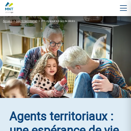
Accueil
>
Agent territorial
>
Prévoyance en cas de décès
Agents territoriaux :
une espérance de vie