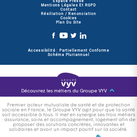
Espace Presse
Mentions Légales Et RGPD
Contact
Résiliation / Renonciation
Cookies
Plan Du Site
Accessibilité : Partiellement Conforme
Schéma Pluriannuel
Découvrez les métiers du Groupe VYV
Premier acteur mutualiste de santé et de protection
sociale en France, le Groupe VYV agit pour que la santé
soit accessible à tous. Il met en synergie ses trois métiers
: assurance, soins et accompagnement, logement afin de
proposer des solutions concrètes, innovantes et
solidaires et avoir un impact positif sur la société.