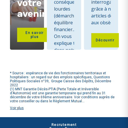
votre
conséquences
interrogations
lourdes
grâce à nos
avenir
(démarches,
articles dédiés
équilibre
aux obsèques
financier...) :
En savoir
On vous
plus
Découvrir
explique tout
dans notre
dossier sur le
sujet.
* Source : espérance de vie des fonctionnaires territoriaux et
hospitaliers : un regard sur des emplois spécifiques, Questions
Politiques Sociales n°39, Groupe Caisse des Dépôts, Décembre
Découvrir
2022
(1) MNT Garantie Décès-PTIA (Perte Totale et Irréversible
d'Autonomie) est une garantie temporaire qui prend fin au 31
décembre de votre 69ème anniversaire. Voir conditions auprès de
votre conseiller ou dans le Règlement Mutual...
Voir
plus
Recrutement