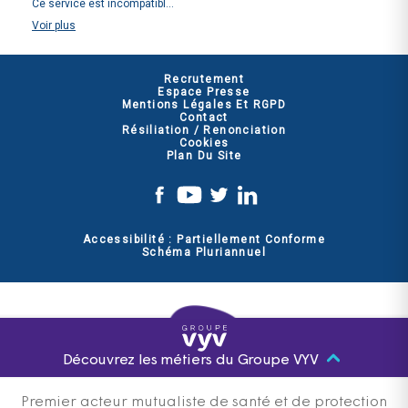
Ce service est incompatibl...
Voir
plus
Recrutement
Espace Presse
Mentions Légales Et RGPD
Contact
Résiliation / Renonciation
Cookies
Plan Du Site
Accessibilité : Partiellement Conforme
Schéma Pluriannuel
Découvrez les métiers du Groupe VYV
Premier acteur mutualiste de santé et de protection