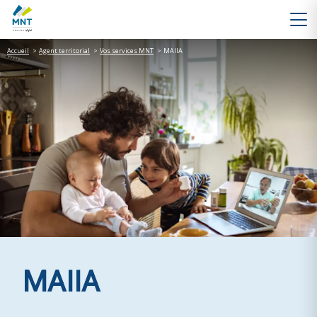
Accueil
>
Agent territorial
>
Vos services MNT
>
MAIIA
MAIIA