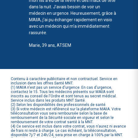
mon fils a eu de la fièvre et des maux de tête
dans la nuit. J'avais besoin de voir un
médecin en urgence. Heureusement, grâce à
MAIIA, j'ai pu échanger rapidement en visio
avec un médecin qui m'a immédiatement
rassurée.
Marie, 39 ans, ATSEM
Contenu à caractère publicitaire et non contractuel. Service en
inclusion dans les offres Santé MNT.
(1) MAIIA n'est pas un service d'urgence. En cas d'urgence,
contactez le 15. Tous les médecins présents sur MAIIA sont
inscrits au conseil de l'Ordre et sont tenus au secret médical.
Service inclus dans les produits MNT Santé.
(2) Selon les disponibilités des professionnels de santé.
(3) Si votre médecin est référencé sur la plateforme MAIIA. Votre
téléconsultation vous sera remboursée selon la base de
remboursement de la Sécurité sociale en vigueur et selon le
remboursement de votre contrat santé à la MNT.
(4) Ce service est inclus dans votre contrat, vous n’aurez ni avance
de frais ni reste à charge. Le cas échéant, la téléconsultation,
disponible 7j/7 et 24h/24, sera prise en charge à 100% par la MNT.