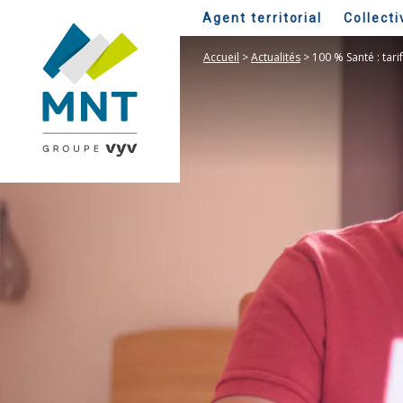
Agent territorial
Collecti
Accueil
>
Actualités
>
100 % Santé : tar