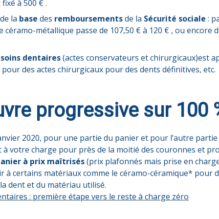
fixé à 500 € .
 de la
base
des
remboursements
de la
Sécurité sociale
: p
éramo-métallique passe de 107,50 € à 120 € , ou encore de 
s
soins dentaires
(actes conservateurs et chirurgicaux)est 
pour des actes chirurgicaux pour des dents définitives, etc.
vre progressive sur 100 
janvier 2020, pour une partie du panier et pour l’autre parti
nt à votre charge pour près de la moitié des couronnes et pr
anier à prix maîtrisés
(prix plafonnés mais prise en charge
r à certains matériaux comme le céramo-céramique* pour des
 la dent et du matériau utilisé.
ntaires : première étape vers le reste à charge zéro