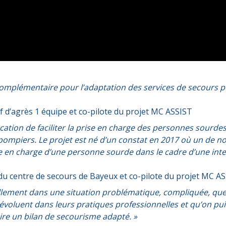
omplémentaire pour l’adaptation des services de secours pou
ef d’agrès 1 équipe et co-pilote du projet MC ASSIST
cation de faciliter la prise en charge des personnes sourd
ompiers. Le projet est né d’un constat en 2017 où un de no
se en charge d’une personne sourde dans le cadre d’une int
f du centre de secours de Bayeux et co-pilote du projet MC A
lement dans une situation problématique, compliquée, que j'
 évoluent dans leurs pratiques professionnelles et qu’on pu
aire un bilan de secourisme adapté. »