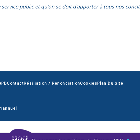
 de service public et qu’on se doit d’apporter à tous nos co
GPD
Contact
Résiliation / Renonciation
Cookies
Plan Du Site
riannuel