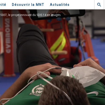
vité
Découvrir la MNT
Actualités
SIST, le projet innovant du SDIS 14 en images