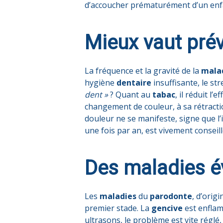
d’accoucher prématurément d’un enfa
Mieux vaut prév
La fréquence et la gravité de la
mala
hygiène
dentaire
insuffisante, le st
dent »
? Quant au
tabac
, il réduit l
changement de couleur, à sa rétractio
douleur ne se manifeste, signe que l
une fois par an, est vivement conseill
Des maladies é
Les
maladies
du
parodonte
, d’orig
premier stade. La
gencive
est enfla
ultrasons, le problème est vite réglé,