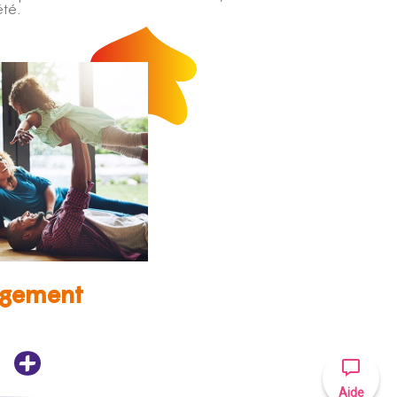
été.
gement
Aide