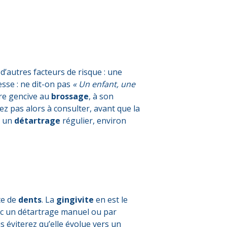
 d’autres facteurs de risque : une
esse : ne dit-on pas
« Un enfant, une
otre gencive au
brossage
, à son
ez pas alors à consulter, avant que la
, un
détartrage
régulier, environ
te de
dents
. La
gingivite
en est le
ec un détartrage manuel ou par
s éviterez qu’elle évolue vers un