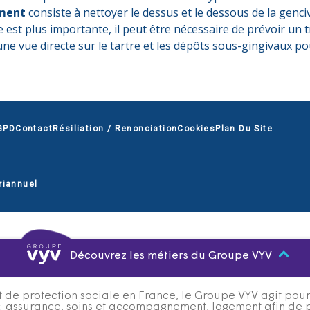
ement
consiste à nettoyer le dessus et le dessous de la genci
e est plus importante, il peut être nécessaire de prévoir un 
une vue directe sur le tartre et les dépôts sous-gingivaux po
GPD
Contact
Résiliation / Renonciation
Cookies
Plan Du Site
riannuel
Découvrez les métiers du Groupe VYV
 de protection sociale en France, le Groupe VYV agit pour q
s : assurance, soins et accompagnement, logement afin de 