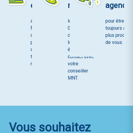
espace
numéro
agence
avec un
le 09 72 72
pour être
formulaire
02 02 (prix
toujours au
de contact
d'un appel
plus proche
pour nous
local) pour
de vous.
contacter à
être en
tout
contact avec
moment.
votre
conseiller
MNT.
Vous souhaitez