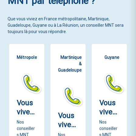
MNT par téléphone ?
Que vous viviez en France métropolitaine, Martinique,
Guadeloupe, Guyane ou à La Réunion, un conseiller MNT sera
toujours là pour vous répondre.
Métropole
Martinique
Guyane
&
Guadeloupe
Vous
Vous
vivez
vivez
Vous
en
en
Nos
Nos
vivez
métro
conseiller
Guya
conseiller
en
s MNT
Nos
s MNT