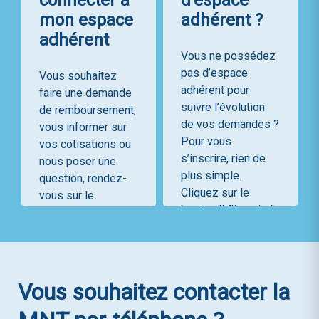
connecter à
d'espace
mon espace
adhérent ?
adhérent
Vous ne possédez
pas d’espace
Vous souhaitez
adhérent pour
faire une demande
suivre l’évolution
de remboursement,
de vos demandes ?
vous informer sur
Pour vous
vos cotisations ou
s’inscrire, rien de
nous poser une
plus simple.
question, rendez-
Cliquez sur le
vous sur le
bouton "M'inscrire" .
formulaire de
contact "Mes
demandes".
M'inscrire
Vous souhaitez contacter la
Me connecter