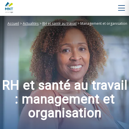
Accueil
>
Actualités
>
RH et santé au travail
>
Management et organisation
RH et santé au travail
: management et
organisation