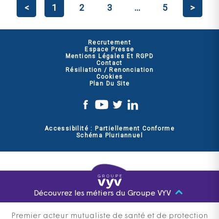
<
1
2
3
...
5
>
Recrutement
Espace Presse
Mentions Légales Et RGPD
Contact
Résiliation / Renonciation
Cookies
Plan Du Site
Accessibilité : Partiellement Conforme
Schéma Pluriannuel
Découvrez les métiers du Groupe VYV
Premier acteur mutualiste de santé et de protection